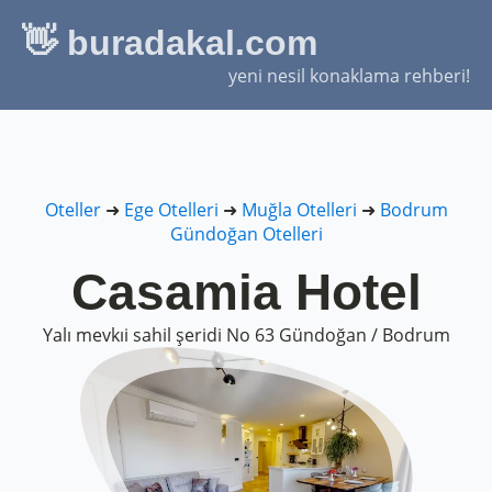
👋 buradakal.com
yeni nesil konaklama rehberi!
Oteller
➜
Ege Otelleri
➜
Muğla Otelleri
➜
Bodrum
Gündoğan Otelleri
Casamia Hotel
Yalı mevkıi sahil şeridi No 63 Gündoğan / Bodrum