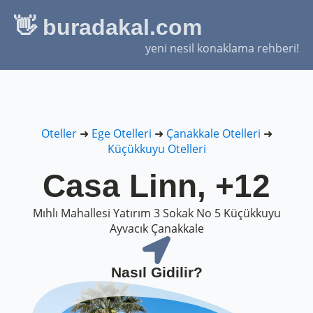
👋 buradakal.com
yeni nesil konaklama rehberi!
Oteller
➜
Ege Otelleri
➜
Çanakkale Otelleri
➜
Küçükkuyu Otelleri
Casa Linn, +12
Mıhlı Mahallesi Yatırım 3 Sokak No 5 Küçükkuyu
Ayvacık Çanakkale
Nasıl Gidilir?