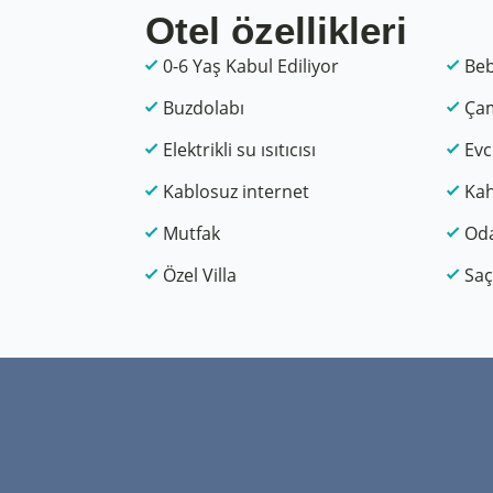
Otel özellikleri
0-6 Yaş Kabul Ediliyor
Beb
Buzdolabı
Çam
Elektrikli su ısıtıcısı
Evc
Kablosuz internet
Kah
Mutfak
Od
Özel Villa
Saç