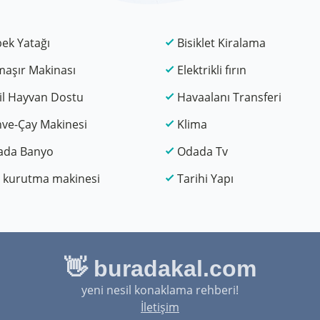
ek Yatağı
Bisiklet Kiralama
aşır Makinası
Elektrikli fırın
il Hayvan Dostu
Havaalanı Transferi
ve-Çay Makinesi
Klima
ada Banyo
Odada Tv
 kurutma makinesi
Tarihi Yapı
👋 buradakal.com
yeni nesil konaklama rehberi!
İletişim