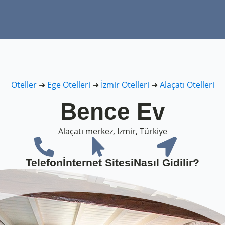
Oteller
➜
Ege Otelleri
➜
İzmir Otelleri
➜
Alaçatı Otelleri
Bence Ev
Alaçatı merkez, Izmir, Türkiye
Telefon
İnternet Sitesi
Nasıl Gidilir?