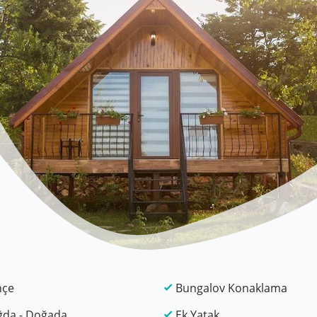
hçe
Bungalov Konaklama
da - Doğada
Ek Yatak