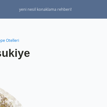
yeni nesil konaklama rehberi!
pe Otelleri
şukiye