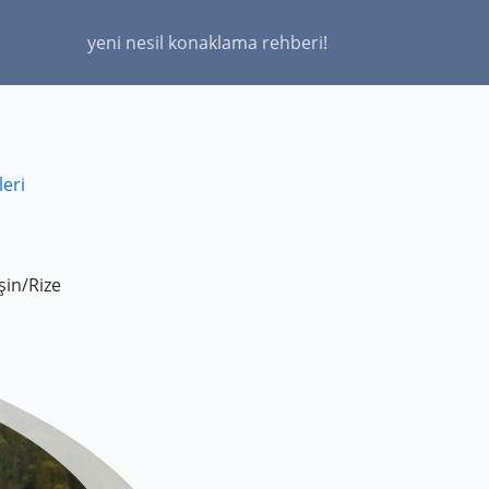
yeni nesil konaklama rehberi!
eri
şin/Rize