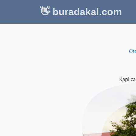
👋 buradakal.com
Ote
Kaplıca