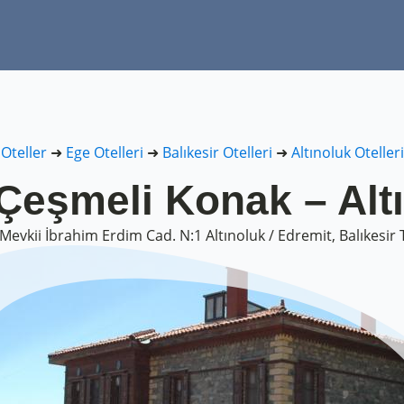
Oteller
➜
Ege Otelleri
➜
Balıkesir Otelleri
➜
Altınoluk Otelleri
 Çeşmeli Konak – Alt
 Mevkii İbrahim Erdim Cad. N:1 Altınoluk / Edremit, Balıkesir 